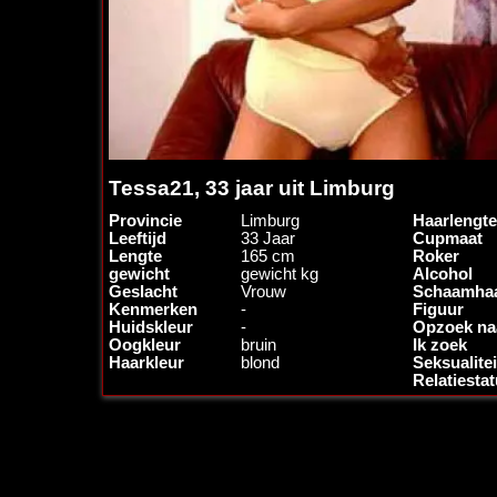
Tessa21, 33 jaar uit Limburg
Provincie
Limburg
Haarlengte
Leeftijd
33 Jaar
Cupmaat
Lengte
165 cm
Roker
gewicht
gewicht kg
Alcohol
Geslacht
Vrouw
Schaamha
Kenmerken
-
Figuur
Huidskleur
-
Opzoek na
Oogkleur
bruin
Ik zoek
Haarkleur
blond
Seksualitei
Relatiesta