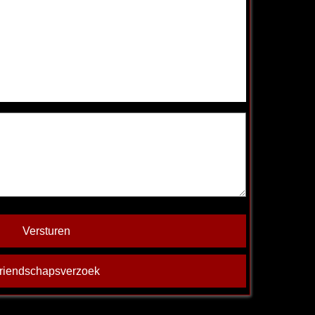
Versturen
riendschapsverzoek