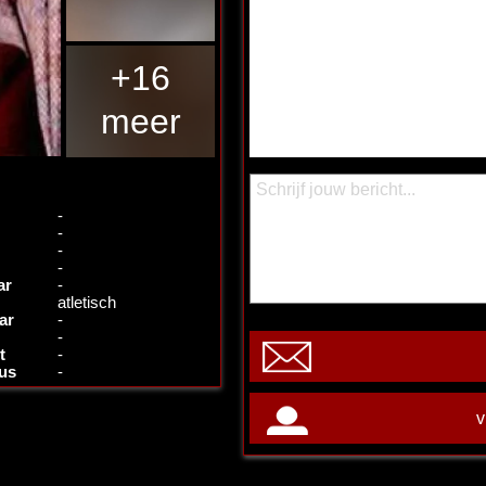
+16
meer
-
-
-
-
ar
-
atletisch
ar
-
-
t
-
tus
-
v